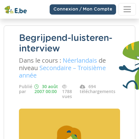
Connexion / Mon Compte
Begrijpend-luisteren-
interview
Dans le cours :
Néerlandais
de
niveau
Secondaire – Troisième
année
Publié
30 août
694
par
2007 00:00
1788
téléchargements
vues