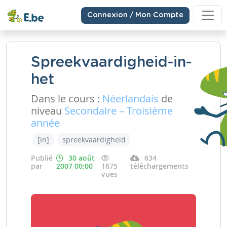
Connexion / Mon Compte
Spreekvaardigheid-in-
het
Dans le cours :
Néerlandais
de
niveau
Secondaire – Troisième
année
[in]
spreekvaardigheid
Publié
30 août
634
par
2007 00:00
1675
téléchargements
vues