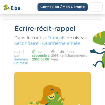
Connexion / Mon Compte
Écrire-récit-rappel
Dans le cours :
Français
de niveau
Secondaire - Quatrième année
Publié
10
1443
par
septembre
2093
téléchargements
Séverine
2007 00:00
vues
Delfosse