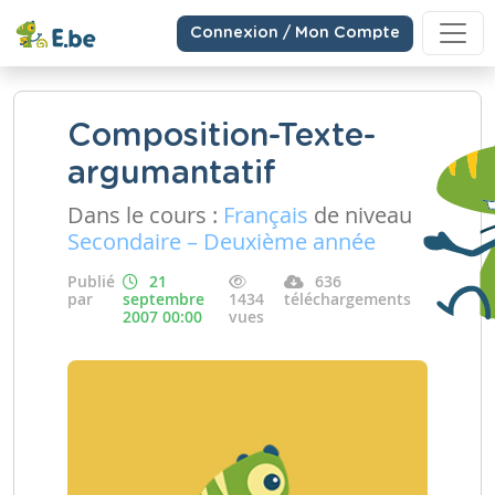
Connexion / Mon Compte
Composition-Texte-
argumantatif
Dans le cours :
Français
de niveau
Secondaire – Deuxième année
Publié
21
636
par
septembre
1434
téléchargements
2007 00:00
vues