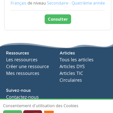
Français
de niveau
Secondaire - Quatrième année
Consulter
Ressources
Articles
Les ressources
Tous les articles
Créer une ressource
Articles DYS
Mes ressources
Articles TIC
Circulaires
Suivez-nous
Contactez-nous
Soutien scolaire
Consentement d'utilisation des Cookies
Notre page Facebook