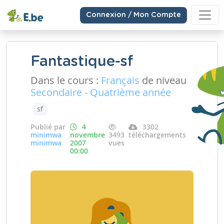
Connexion / Mon Compte
Fantastique-sf
Dans le cours :
Français
de niveau
Secondaire - Quatrième année
sf
Publié par
4
3302
minimwa
novembre
3493
téléchargements
minimwa
2007
vues
00:00