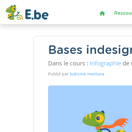
Ressou
Bases indesig
Dans le cours :
Infographie
de 
Publié par
ludivine mottura