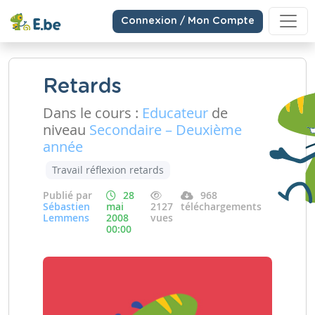
Connexion / Mon Compte
Retards
Dans le cours :
Educateur
de
niveau
Secondaire – Deuxième
année
Travail réflexion retards
Publié par
28
968
Sébastien
mai
2127
téléchargements
Lemmens
2008
vues
00:00