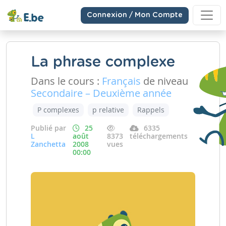
Connexion / Mon Compte
La phrase complexe
Dans le cours :
Français
de niveau
Secondaire – Deuxième année
P complexes
p relative
Rappels
Publié par
25
6335
L
août
8373
téléchargements
Zanchetta
2008
vues
00:00