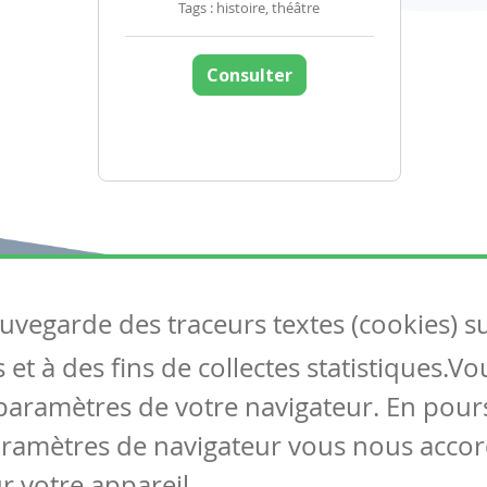
Tags : histoire, théâtre
Consulter
auvegarde des traceurs textes (cookies) s
Articles
S
et à des fins de collectes statistiques.V
Tous les articles
Co
Articles DYS
paramètres de votre navigateur. En pours
Articles TIC
aramètres de navigateur vous nous accor
Circulaires
r votre appareil.