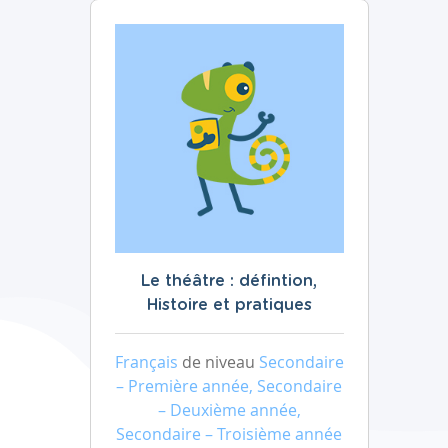
Le théâtre : défintion,
Histoire et pratiques
Français
de niveau
Secondaire
– Première année, Secondaire
– Deuxième année,
Secondaire – Troisième année