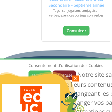
Secondaire – Septième année
Tags : conjugaison, conjugaison
verbes, exercices conjugaison verbes
Consulter
Consentement d'utilisation des Cookies
Notre site s
J'accepte
Je refuse
Ressources
garantir de meilleurs contenus 
Les ressources
Créer une ressource
des cookies en changeant les 
Mes ressources
notre site sans changer vos p
conserver des informations su