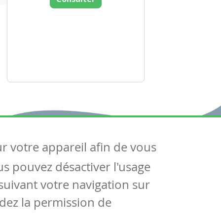
ur votre appareil afin de vous
uivez-nous
ous pouvez désactiver l'usage
ntactez-nous
Soutien scolaire
uivant votre navigation sur
Notre page Facebook
dez la permission de
S'inscrire à notre newsletter