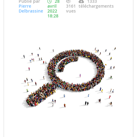
Publié par
28
1333
Pierre
avril
3161
téléchargements
Delbrassine
2022
vues
18:28