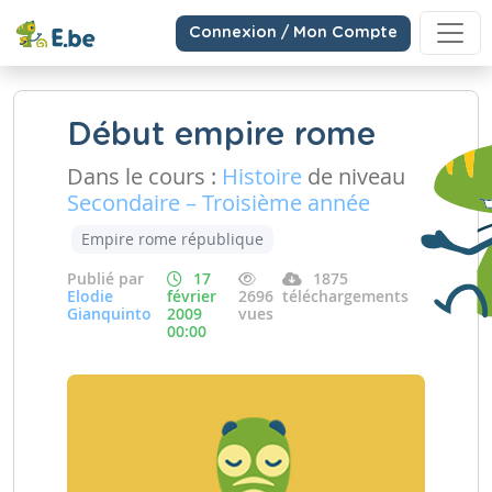
Connexion / Mon Compte
Début empire rome
Dans le cours :
Histoire
de niveau
Secondaire – Troisième année
Empire rome république
Publié par
17
1875
Elodie
février
2696
téléchargements
Gianquinto
2009
vues
00:00