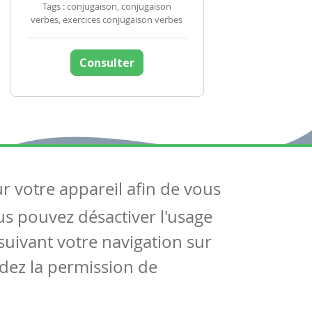
Tags : conjugaison, conjugaison
verbes, exercices conjugaison verbes
Consulter
ur votre appareil afin de vous
uivez-nous
ous pouvez désactiver l'usage
ntactez-nous
Soutien scolaire
uivant votre navigation sur
Notre page Facebook
dez la permission de
S'inscrire à notre newsletter