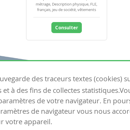
métrage, Description physique, FLE,
français, jeu de société, vêtements
Consulter
auvegarde des traceurs textes (cookies) s
Articles
S
et à des fins de collectes statistiques.V
Tous les articles
Co
Articles DYS
paramètres de votre navigateur. En pours
Articles TIC
aramètres de navigateur vous nous accor
Circulaires
r votre appareil.