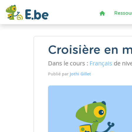
Ressou
Croisière en 
Dans le cours :
Français
de niv
Publié par
Jothi Gillet