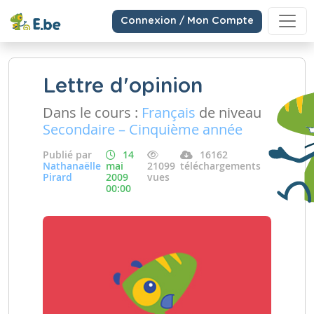
Connexion / Mon Compte
Lettre d'opinion
Dans le cours :
Français
de niveau
Secondaire – Cinquième année
Publié par
14
16162
Nathanaëlle
mai
21099
téléchargements
Pirard
2009
vues
00:00