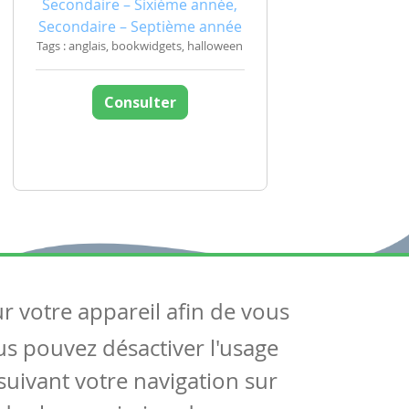
Secondaire – Sixième année,
Secondaire – Septième année
Tags : anglais, bookwidgets, halloween
Consulter
ur votre appareil afin de vous
uivez-nous
ous pouvez désactiver l'usage
ntactez-nous
Soutien scolaire
uivant votre navigation sur
Notre page Facebook