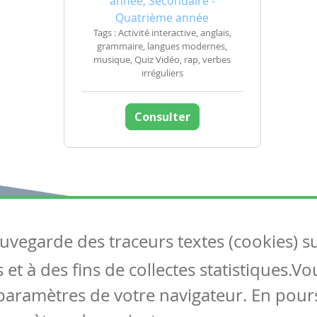
année, Secondaire -
Quatrième année
Tags : Activité interactive, anglais,
grammaire, langues modernes,
musique, Quiz Vidéo, rap, verbes
irréguliers
Consulter
auvegarde des traceurs textes (cookies) s
Articles
S
et à des fins de collectes statistiques.V
Tous les articles
Co
Articles DYS
paramètres de votre navigateur. En pours
Articles TIC