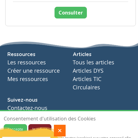
Consulter
Ressources
Articles
Les ressources
Tous les articles
Créer une ressource
Articles DYS
Mes ressources
Articles TIC
Circulaires
Suivez-nous
Contactez-nous
Soutien scolaire
Consentement d'utilisation des Cookies
Notre page Facebook
J'accepte
Je refuse
S'inscrire à notre newsletter