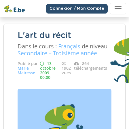
Connexion / Mon Compte
L'art du récit
Dans le cours :
Français
de niveau
Secondaire – Troisième année
Publié par
13
864
Marie
octobre
1902
téléchargements
Mairesse
2009
vues
00:00