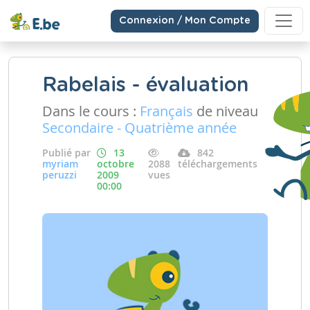
Connexion / Mon Compte
Rabelais - évaluation
Dans le cours :
Français
de niveau
Secondaire - Quatrième année
Publié par
13
842
myriam
octobre
2088
téléchargements
peruzzi
2009
vues
00:00