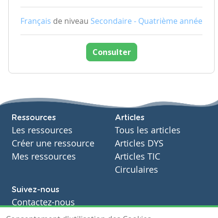
Français
de niveau
Secondaire - Quatrième année
Consulter
Ressources
Articles
Les ressources
Tous les articles
Créer une ressource
Articles DYS
Mes ressources
Articles TIC
Circulaires
Suivez-nous
Contactez-nous
Soutien scolaire