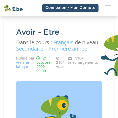
Connexion / Mon Compte
Avoir - Etre
Dans le cours :
Français
de niveau
Secondaire – Première année
Publié par
21
1164
viviane
octobre
2164
téléchargements
lahaye
2009
vues
00:00