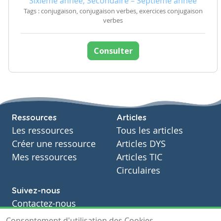
Sixième année, Secondaire – Septième année
Tags : conjugaison, conjugaison verbes, exercices conjugaison
verbes
Consulter
Ressources
Articles
Les ressources
Tous les articles
Créer une ressource
Articles DYS
Mes ressources
Articles TIC
Circulaires
Suivez-nous
Contactez-nous
Soutien scolaire
Consentement d'utilisation des Cookies