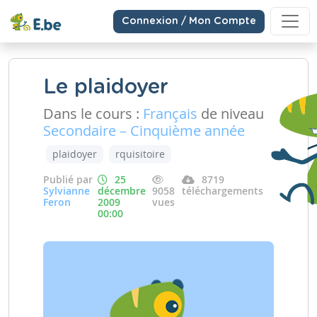
Connexion / Mon Compte
Le plaidoyer
Dans le cours :
Français
de niveau
Secondaire – Cinquième année
plaidoyer
rquisitoire
Publié par
25
8719
Sylvianne
décembre
9058
téléchargements
Feron
2009
vues
00:00