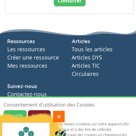
Consulter
Ressources
Articles
Les ressources
Tous les articles
Créer une ressource
Articles DYS
Mes ressources
Articles TIC
Circulaires
Suivez-nous
Contactez-nous
Soutien scolaire
Consentement d'utilisation des Cookies
Notre page Facebook
J'accepte
Je refuse
S'inscrire à notre newsletter
Notre site sauvegarde des traceurs textes (cookies) sur votre appareil afin
de vous garantir de meilleurs contenus et à des fins de collectes
statistiques.Vous pouvez désactiver l'usage des cookies en changeant les