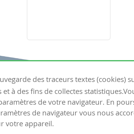
auvegarde des traceurs textes (cookies) s
Articles
S
et à des fins de collectes statistiques.V
Tous les articles
Co
Articles DYS
paramètres de votre navigateur. En pours
Articles TIC
aramètres de navigateur vous nous accor
Circulaires
r votre appareil.