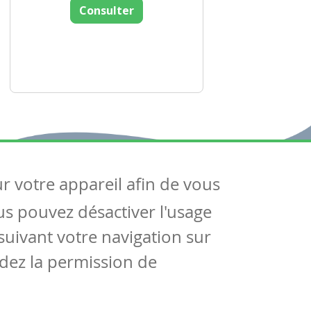
Consulter
ur votre appareil afin de vous
uivez-nous
ous pouvez désactiver l'usage
ntactez-nous
Soutien scolaire
uivant votre navigation sur
Notre page Facebook
dez la permission de
S'inscrire à notre newsletter