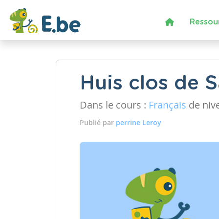
Ressou
Huis clos de
Dans le cours :
Français
de niv
Publié par
perrine Leroy