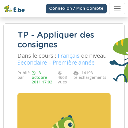
Connexion / Mon Compte
TP - Appliquer des
consignes
Dans le cours :
Français
de niveau
Secondaire – Première année
Publié
3
14193
par
octobre
4663
téléchargements
2011 17:02
vues