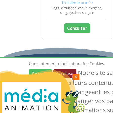
Troisième année
Tags : circulation, coeur, oxygène,
sang, Système sanguin
Consulter
Consentement d'utilisation des Cookies
Notre site s
J'accepte
Je refuse
Ressources
garantir de meilleurs contenus 
Les ressources
Créer une ressource
des cookies en changeant les 
Mes ressources
notre site sans changer vos p
conserver des informations su