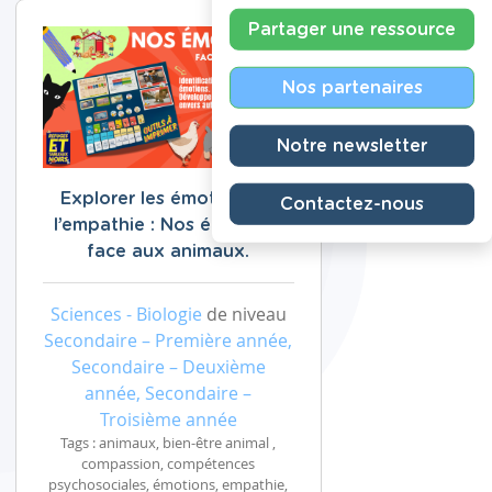
Partager une ressource
Nos partenaires
Notre newsletter
Explorer les émotions et
Contactez-nous
l’empathie : Nos émotions
face aux animaux.
Sciences - Biologie
de niveau
Secondaire – Première année,
Secondaire – Deuxième
année, Secondaire –
Troisième année
Tags : animaux, bien-être animal ,
compassion, compétences
psychosociales, émotions, empathie,