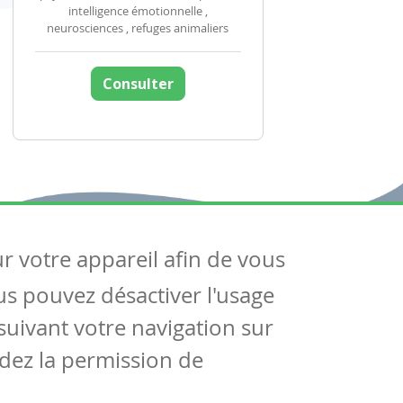
intelligence émotionnelle ,
neurosciences , refuges animaliers
Consulter
ur votre appareil afin de vous
uivez-nous
ous pouvez désactiver l'usage
ntactez-nous
Soutien scolaire
uivant votre navigation sur
Notre page Facebook
dez la permission de
S'inscrire à notre newsletter