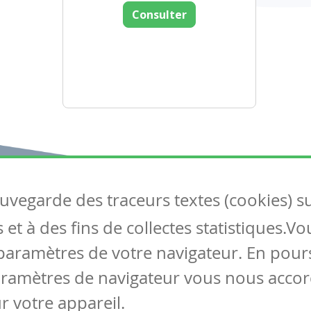
Consulter
auvegarde des traceurs textes (cookies) s
Articles
S
et à des fins de collectes statistiques.V
Tous les articles
Co
Articles DYS
paramètres de votre navigateur. En pours
Articles TIC
aramètres de navigateur vous nous accor
Circulaires
r votre appareil.