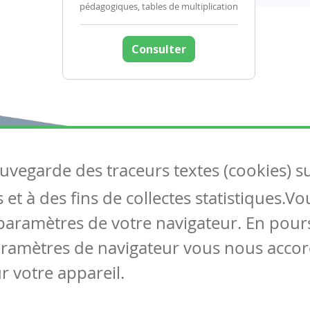
pédagogiques, tables de multiplication
Consulter
auvegarde des traceurs textes (cookies) s
Articles
S
et à des fins de collectes statistiques.V
Tous les articles
Co
Articles DYS
paramètres de votre navigateur. En pours
Articles TIC
aramètres de navigateur vous nous accor
Circulaires
r votre appareil.
Mentions légales
Vie privée
Cookies