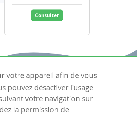
Consulter
ur votre appareil afin de vous
uivez-nous
ous pouvez désactiver l'usage
ntactez-nous
Soutien scolaire
uivant votre navigation sur
Notre page Facebook
dez la permission de
S'inscrire à notre newsletter