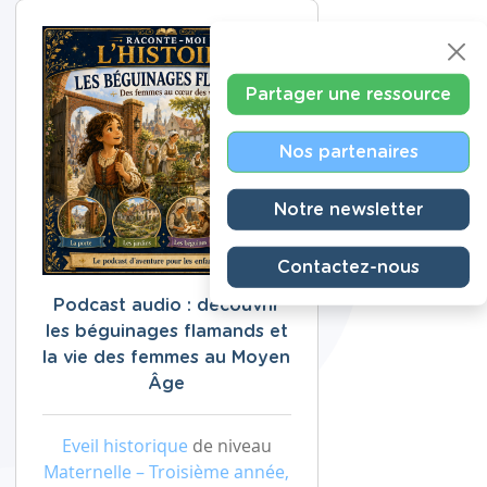
Partager une ressource
Nos partenaires
Notre newsletter
Contactez-nous
Podcast audio : découvrir
les béguinages flamands et
la vie des femmes au Moyen
Âge
Eveil historique
de niveau
Maternelle – Troisième année,