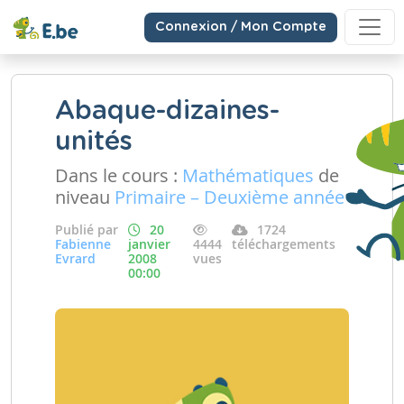
Connexion / Mon Compte
Abaque-dizaines-
unités
Dans le cours :
Mathématiques
de
niveau
Primaire – Deuxième année
Publié par
20
1724
Fabienne
janvier
4444
téléchargements
Evrard
2008
vues
00:00