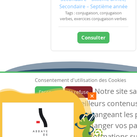
Secondaire – Septième année
Tags : conjugaison, conjugaison
verbes, exercices conjugaison verbes
Consulter
Consentement d'utilisation des Cookies
Notre site s
J'accepte
Je refuse
Ressources
garantir de meilleurs contenus 
Les ressources
Créer une ressource
des cookies en changeant les 
Mes ressources
notre site sans changer vos p
conserver des informations su