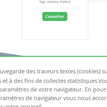
Tags : histoire, théâtre
Consulter
auvegarde des traceurs textes (cookies) s
Articles
S
et à des fins de collectes statistiques.V
Tous les articles
Co
Articles DYS
paramètres de votre navigateur. En pours
Articles TIC
aramètres de navigateur vous nous accor
Circulaires
r votre appareil.