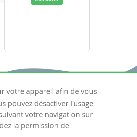
ur votre appareil afin de vous
uivez-nous
ous pouvez désactiver l'usage
ntactez-nous
Soutien scolaire
uivant votre navigation sur
Notre page Facebook
dez la permission de
S'inscrire à notre newsletter