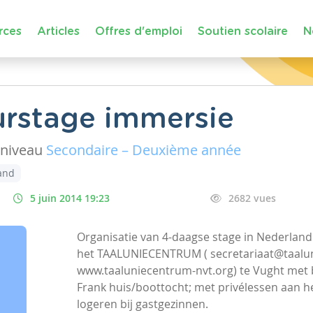
rces
Articles
Offres d'emploi
Soutien scolaire
N
uurstage immersie
niveau
Secondaire – Deuxième année
and
5 juin 2014 19:23
2682 vues
Organisatie van 4-daagse stage in Nederland
het TAALUNIECENTRUM ( secretariaat@taalun
www.taaluniecentrum-nvt.org) te Vught met
Frank huis/boottocht; met privélessen aan he
logeren bij gastgezinnen.