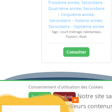
Troisième année, Secondaire -
Quatrième année, Secondaire
– Cinquième année,
Secondaire – Sixième année,
Secondaire – Septième année
Tags : court-métrage, néerlandais,
Passion, rêves
Consulter
Consentement d'utilisation des Cookies
Notre site s
J'accepte
Je refuse
Ressources
garantir de meilleurs contenus 
Les ressources