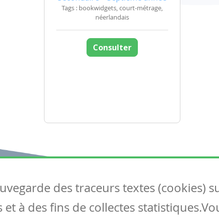
Tags : bookwidgets, court-métrage,
néerlandais
Consulter
auvegarde des traceurs textes (cookies) s
Articles
S
et à des fins de collectes statistiques.V
Tous les articles
Co