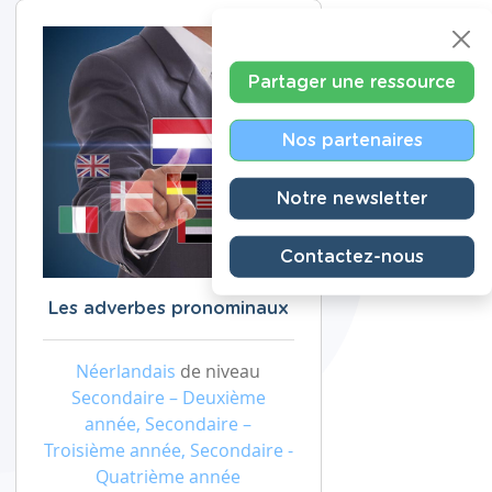
Partager une ressource
Nos partenaires
Notre newsletter
Contactez-nous
Les adverbes pronominaux
Néerlandais
de niveau
Secondaire – Deuxième
année, Secondaire –
Troisième année, Secondaire -
Quatrième année