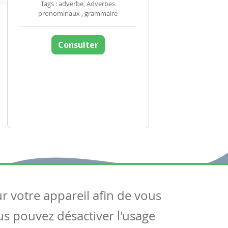
Tags : adverbe, Adverbes
pronominaux , grammaire
Consulter
ur votre appareil afin de vous
uivez-nous
ous pouvez désactiver l'usage
ntactez-nous