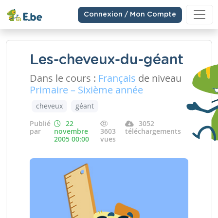
Connexion / Mon Compte
Les-cheveux-du-géant
Dans le cours :
Français
de niveau
Primaire – Sixième année
cheveux
géant
Publié
22
3052
par
novembre
3603
téléchargements
2005 00:00
vues