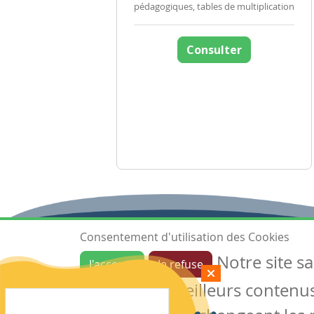
pédagogiques, tables de multiplication
Consulter
Consentement d'utilisation des Cookies
Notre site s
J'accepte
Je refuse
Ressources
garantir de meilleurs contenus 
Les ressources
Créer une ressource