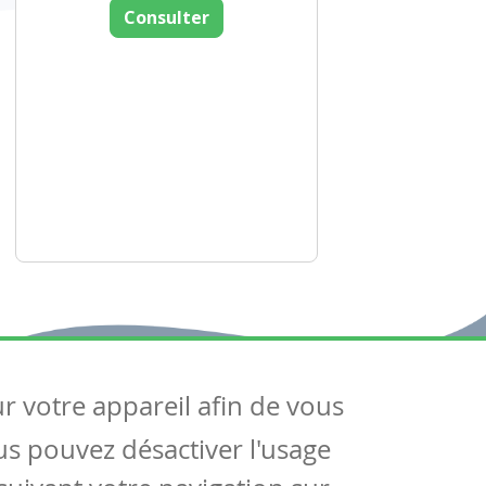
Consulter
ur votre appareil afin de vous
uivez-nous
ous pouvez désactiver l'usage
ntactez-nous
Soutien scolaire