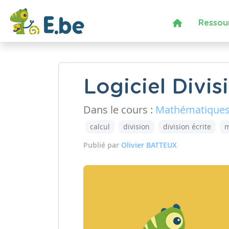
Ressou
Logiciel Divi
Dans le cours :
Mathématique
calcul
division
division écrite
m
Publié par
Olivier BATTEUX