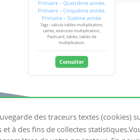
Primaire – Quatrième année,
Primaire – Cinquième année,
Primaire – Sixième année
Tags : calculs tables multiplication,
cartes, exercices multiplication,
flashcard, tables, tables de
multiplication
Consulter
auvegarde des traceurs textes (cookies) s
Articles
S
et à des fins de collectes statistiques.V
Tous les articles
Co
Articles DYS