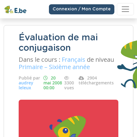
Connexion / Mon Compte
Évaluation de mai
conjugaison
Dans le cours :
Français
de niveau
Primaire – Sixième année
Publié par
20
2904
audrey
mai 2008
3300
téléchargements
leleux
00:00
vues