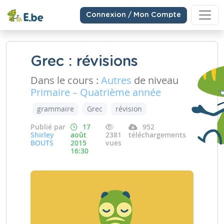
Connexion / Mon Compte
Grec : révisions
Dans le cours :
Autres
de niveau
Primaire – Quatrième année
grammaire
Grec
révision
Publié par
17
952
Shirley
août
2381
téléchargements
BOUTS
2015
vues
16:30