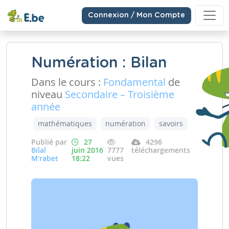
Connexion / Mon Compte
Numération : Bilan
Dans le cours :
Fondamental
de
niveau
Secondaire – Troisième
année
mathématiques
numération
savoirs
Publié par
27
4296
Bilal
juin 2016
7777
téléchargements
M'rabet
18:22
vues