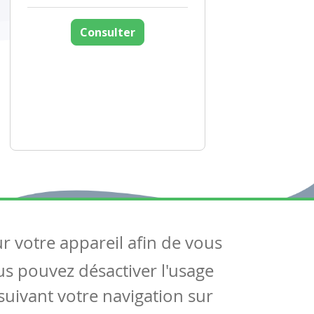
Consulter
ur votre appareil afin de vous
uivez-nous
ous pouvez désactiver l'usage
ntactez-nous
Soutien scolaire
uivant votre navigation sur
Notre page Facebook