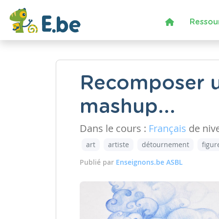
Ressou
Recomposer un
mashup...
Dans le cours :
Français
de niv
art
artiste
détournement
figur
Publié par
Enseignons.be ASBL