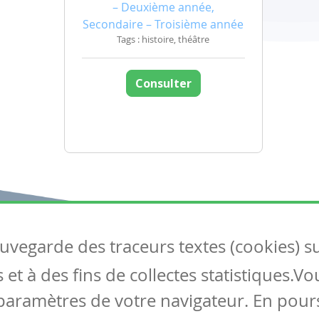
– Deuxième année,
Secondaire – Troisième année
Tags : histoire, théâtre
Consulter
auvegarde des traceurs textes (cookies) s
Articles
S
et à des fins de collectes statistiques.V
Tous les articles
Co
Articles DYS
paramètres de votre navigateur. En pours
Articles TIC