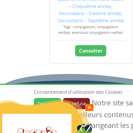
– Cinquième année,
Secondaire – Sixième année,
Secondaire – Septième année
Tags : conjugaison, conjugaison
verbes, exercices conjugaison verbes
Consulter
Consentement d'utilisation des Cookies
Notre site s
J'accepte
Je refuse
Ressources
garantir de meilleurs contenus 
Les ressources
Créer une ressource
des cookies en changeant les 
Mes ressources