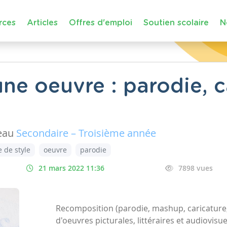
rces
Articles
Offres d'emploi
Soutien scolaire
N
e oeuvre : parodie, ca
eau
Secondaire – Troisième année
e de style
oeuvre
parodie
21 mars 2022 11:36
7898 vues
Recomposition (parodie, mashup, caricature
d'oeuvres picturales, littéraires et audiovis