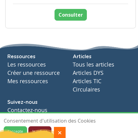
Consulter
Ressources
Articles
Les ressources
Tous les articles
Créer une ressource
Articles DYS
Mes ressources
Articles TIC
Circulaires
Suivez-nous
Contactez-nous
Soutien scolaire
Consentement d'utilisation des Cookies
Notre page Facebook
J'accepte
Je refuse