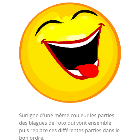
Surligne d'une même couleur les parties
des blagues de Toto qui vont ensemble
puis replace ces différentes parties dans le
bon ordre.