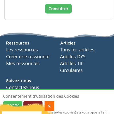
Consulter
Ressources
Articles
Les ressources
Tous les articles
Créer une ressource
Articles DYS
Mes ressources
Articles TIC
Circulaires
Suivez-nous
Contactez-nous
Soutien scolaire
Consentement d'utilisation des Cookies
Notre page Facebook
J'accepte
Je refuse
S'inscrire à notre newsletter
Notre site sauvegarde des traceurs textes (cookies) sur votre appareil afin