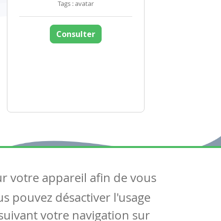
Tags : avatar
Consulter
ur votre appareil afin de vous
uivez-nous
ous pouvez désactiver l'usage
ntactez-nous
Soutien scolaire
uivant votre navigation sur