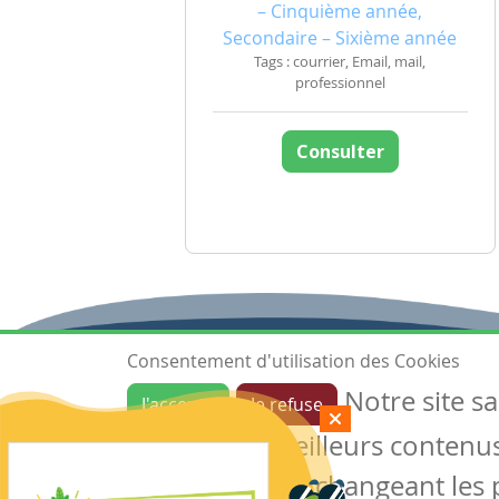
– Cinquième année,
Secondaire – Sixième année
Tags : courrier, Email, mail,
professionnel
Consulter
Consentement d'utilisation des Cookies
Notre site s
J'accepte
Je refuse
Ressources
garantir de meilleurs contenus 
Les ressources
Créer une ressource
des cookies en changeant les 