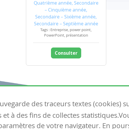
Quatrième année, Secondaire
– Cinquième année,
Secondaire – Sixième année,
Secondaire – Septième année
Tags : Entreprise, power point,
PowerPoint, présentation
Consulter
auvegarde des traceurs textes (cookies) s
Articles
S
et à des fins de collectes statistiques.V
Tous les articles
Co
Articles DYS
paramètres de votre navigateur. En pours