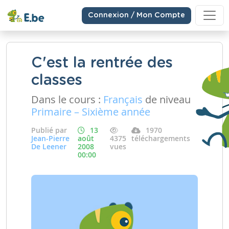
Connexion / Mon Compte
C'est la rentrée des
classes
Dans le cours :
Français
de niveau
Primaire – Sixième année
Publié par
13
1970
Jean-Pierre
août
4375
téléchargements
De Leener
2008
vues
00:00