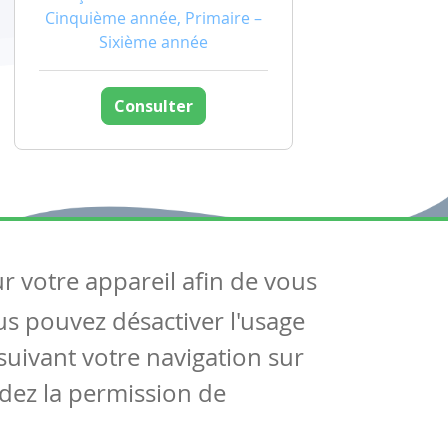
Cinquième année, Primaire –
Sixième année
Consulter
ur votre appareil afin de vous
uivez-nous
ous pouvez désactiver l'usage
ntactez-nous
Soutien scolaire
uivant votre navigation sur
Notre page Facebook
dez la permission de
S'inscrire à notre newsletter