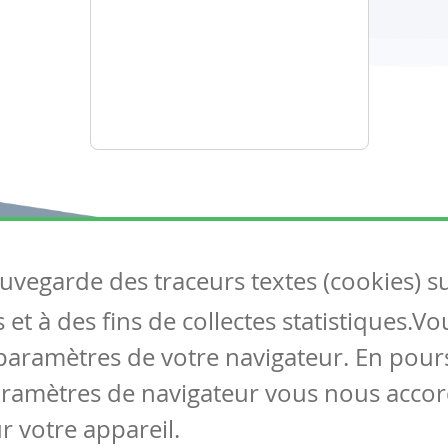
auvegarde des traceurs textes (cookies) s
Articles
S
et à des fins de collectes statistiques.V
Tous les articles
Co
Articles DYS
paramètres de votre navigateur. En pours
Articles TIC
aramètres de navigateur vous nous accor
Circulaires
r votre appareil.