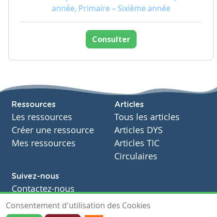
année, Primaire – Sixième année
Consulter
Ressources
Articles
Les ressources
Tous les articles
Créer une ressource
Articles DYS
Mes ressources
Articles TIC
Circulaires
Suivez-nous
Contactez-nous
Soutien scolaire
Consentement d'utilisation des Cookies
Notre page Facebook