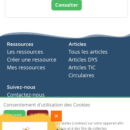
Consulter
Ressources
Articles
Les ressources
Tous les articles
Créer une ressource
Articles DYS
Mes ressources
Articles TIC
Circulaires
Suivez-nous
Contactez-nous
Soutien scolaire
Consentement d'utilisation des Cookies
Notre page Facebook
J'accepte
Je refuse
S'inscrire à notre newsletter
Notre site sauvegarde des traceurs textes (cookies) sur votre appareil afin
de vous garantir de meilleurs contenus et à des fins de collectes