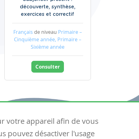
découverte, synthèse,
exercices et correctif
Français
de niveau
Primaire –
Cinquième année, Primaire –
Sixième année
Consulter
ur votre appareil afin de vous
uivez-nous
ous pouvez désactiver l'usage
ntactez-nous