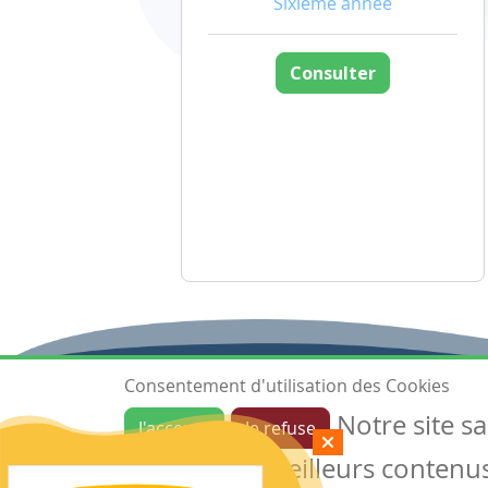
Sixième année
Consulter
Consentement d'utilisation des Cookies
Notre site s
J'accepte
Je refuse
Ressources
garantir de meilleurs contenus 
Les ressources