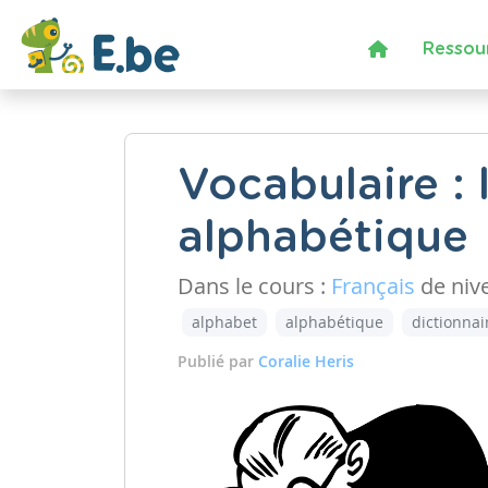
Ressou
Vocabulaire : l
alphabétique
Dans le cours :
Français
de niv
alphabet
alphabétique
dictionnai
Publié par
Coralie Heris