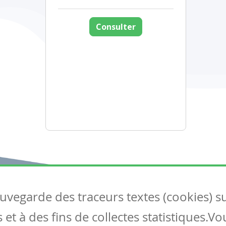
Consulter
auvegarde des traceurs textes (cookies) s
Articles
S
et à des fins de collectes statistiques.V
Tous les articles
Co