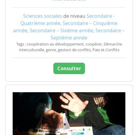
Sciences sociales
de niveau
Secondaire -
Quatrième année, Secondaire – Cinquième
année, Secondaire – Sixième année, Secondaire –
Septième année
Tags : coopération au développement, coopérer, Démarche
interculturelle, genre, gestion de conflits, Paix et Conflits
Consulter