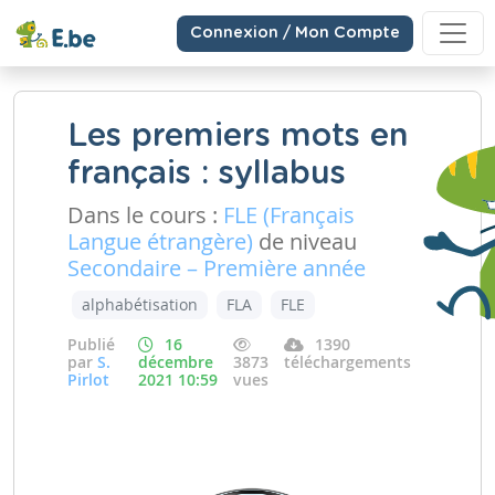
Connexion / Mon Compte
Les premiers mots en
français : syllabus
Dans le cours :
FLE (Français
Langue étrangère)
de niveau
Secondaire – Première année
alphabétisation
FLA
FLE
Publié
16
1390
par
S.
décembre
3873
téléchargements
Pirlot
2021 10:59
vues