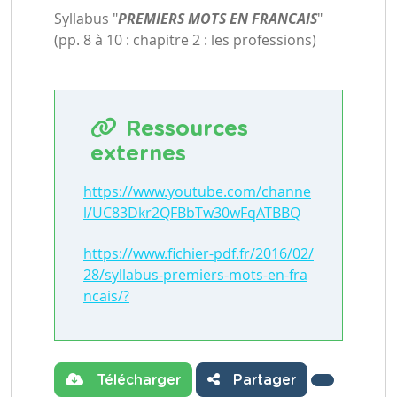
Syllabus "
PREMIERS MOTS EN FRANCAIS
"
(pp. 8 à 10 : chapitre 2 : les professions)
Ressources
externes
https://www.youtube.com/channe
l/UC83Dkr2QFBbTw30wFqATBBQ
https://www.fichier-pdf.fr/2016/02/
28/syllabus-premiers-mots-en-fra
ncais/?
Télécharger
Partager