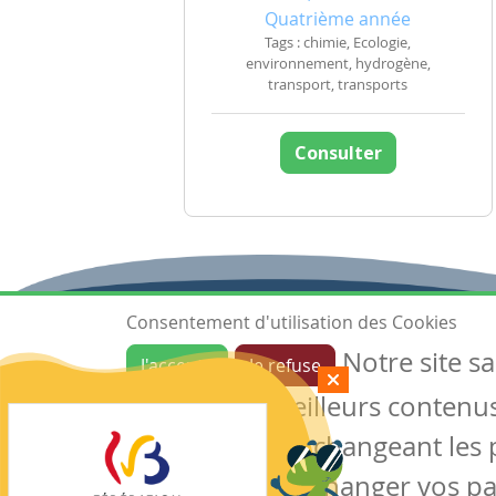
Quatrième année
Tags : chimie, Ecologie,
environnement, hydrogène,
transport, transports
Consulter
Consentement d'utilisation des Cookies
Notre site s
J'accepte
Je refuse
Ressources
garantir de meilleurs contenus 
Les ressources
Créer une ressource
des cookies en changeant les 
Mes ressources
notre site sans changer vos p