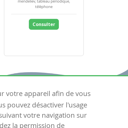
mendeliev, tableau périodique,
téléphone
Consulter
ur votre appareil afin de vous
uivez-nous
ous pouvez désactiver l'usage
ntactez-nous
Soutien scolaire
uivant votre navigation sur
Notre page Facebook
dez la permission de