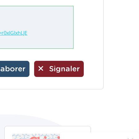
r0xlGIxhLJE
laborer
Signaler