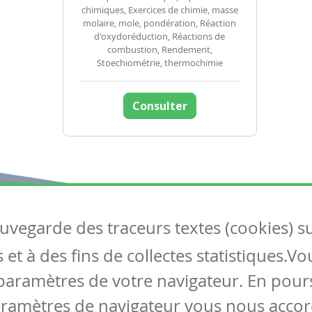
chimiques, Exercices de chimie, masse
molaire, mole, pondération, Réaction
d'oxydoréduction, Réactions de
combustion, Rendement,
Stoechiométrie, thermochimie
Consulter
auvegarde des traceurs textes (cookies) s
Articles
S
et à des fins de collectes statistiques.V
Tous les articles
Co
Articles DYS
paramètres de votre navigateur. En pours
Articles TIC
aramètres de navigateur vous nous accor