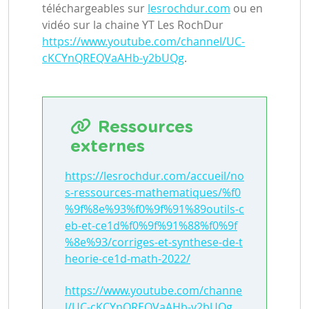
téléchargeables sur
lesrochdur.com
ou en
vidéo sur la chaine YT Les RochDur
https://www.youtube.com/channel/UC-
cKCYnQREQVaAHb-y2bUQg
.
Ressources
externes
https://lesrochdur.com/accueil/no
s-ressources-mathematiques/%f0
%9f%8e%93%f0%9f%91%89outils-c
eb-et-ce1d%f0%9f%91%88%f0%9f
%8e%93/corriges-et-synthese-de-t
heorie-ce1d-math-2022/
https://www.youtube.com/channe
l/UC-cKCYnQREQVaAHb-y2bUQg