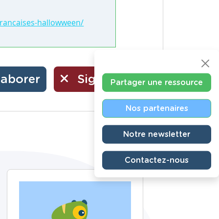
francaises-hallowween/
laborer
Signaler
Partager une ressource
Nos partenaires
Notre newsletter
Contactez-nous