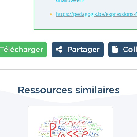
dhalloween/
https://pedagogik.be/expressions-
Télécharger
Partager
Col
Ressources similaires