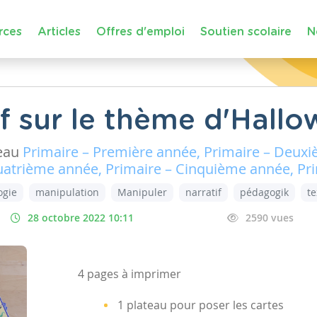
rces
Articles
Offres d'emploi
Soutien scolaire
N
if sur le thème d'Hall
eau
Primaire – Première année, Primaire – Deuxi
uatrième année, Primaire – Cinquième année, Pr
ogie
manipulation
Manipuler
narratif
pédagogik
te
28 octobre 2022 10:11
2590 vues
4 pages à imprimer
1 plateau pour poser les cartes