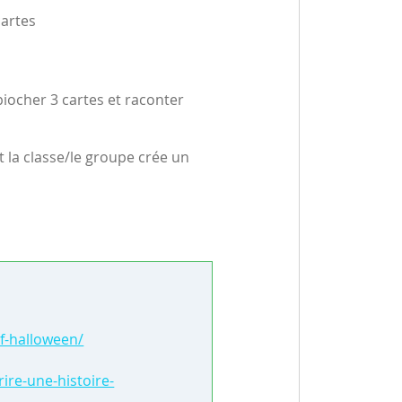
cartes
 piocher 3 cartes et raconter
 la classe/le groupe crée un
if-halloween/
ire-une-histoire-