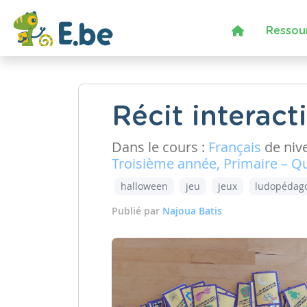
Ressou
Récit interact
Dans le cours :
Français
de niv
Troisième année, Primaire – Q
halloween
jeu
jeux
ludopédag
Publié par
Najoua Batis