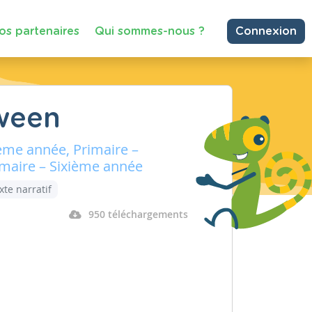
os partenaires
Qui sommes-nous ?
Connexion
oween
ème année, Primaire –
imaire – Sixième année
xte narratif
950 téléchargements