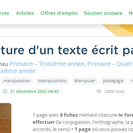
rces
Articles
Offres d'emploi
Soutien scolaire
N
ture d'un texte écrit pa
eau
Primaire – Troisième année, Primaire – Quat
Sixième année
manipulation
manipulations
Manipuler
pédagogik
21 décembre 2022 06:45
2508 vues
1 page avec
6 fiches
mettant chacune
le foc
effectuer
(la conjugaison, l'orthographe, la 
accords, le sens) +
1 page
où vous pouvez c