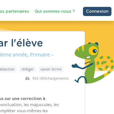
os partenaires
Qui sommes-nous ?
Connexion
r l'élève
rième année, Primaire –
rédaction
rédiger
savoir écrire
902 téléchargements
us sur une correction à
ponctuation, les majuscules, les
ompléter vous-mêmes les