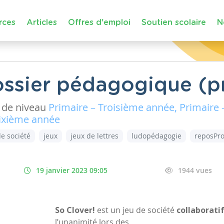
rces
Articles
Offres d'emploi
Soutien scolaire
N
Dossier pédagogique (p
de niveau
Primaire – Troisième année, Primaire
Sixième année
de société
jeux
jeux de lettres
ludopédagogie
reposPr
19 janvier 2023 09:05
1944 vues
So Clover!
est un jeu de société
collaborati
l’unanimité lors des