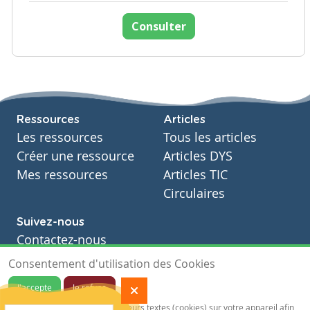
Consulter
Ressources
Articles
Les ressources
Tous les articles
Créer une ressource
Articles DYS
Mes ressources
Articles TIC
Circulaires
Suivez-nous
Contactez-nous
Soutien scolaire
Consentement d'utilisation des Cookies
Notre page Facebook
J'accepte
Je refuse
S'inscrire à notre newsletter
Notre site sauvegarde des traceurs textes (cookies) sur votre appareil afin